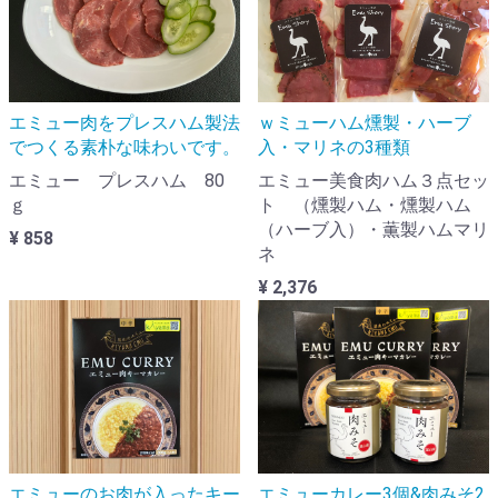
ｗミューハム燻製・ハーブ
エミュー肉をプレスハム製法
入・マリネの3種類
でつくる素朴な味わいです。
エミュー美食肉ハム３点セッ
エミュー プレスハム 80
ト （燻製ハム・燻製ハム
ｇ
（ハーブ入）・薫製ハムマリ
¥ 858
ネ
¥ 2,376
エミューのお肉が入ったキー
エミューカレー3個&肉みそ2