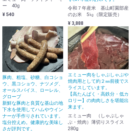
ー 40g
令和７年産米 基山町園部産
のお米 5㎏（限定販売）
¥ 540
¥ 3,888
エミュー肉をしゃぶしゃぶや
豚肉、粗塩、砂糖、白コショ
焼肉用として約２㎜前後でス
ウ、黒コショウ、ナツメグ、
ライスしています。
オールスパイス、ローレル、
【高たんぱく・高鉄分・低カ
グローブ
ロリー】の肉肉しさを堪能出
新鮮な豚肉と良質な基山の地
来ます。
下水を使用してハムやウイン
エミュー肉 （しゃぶしゃ
ナーが手作りされています。
ぶ・焼肉）薄切りスライス
塩分控えめ。健康的な美味し
280g
さが評判です。